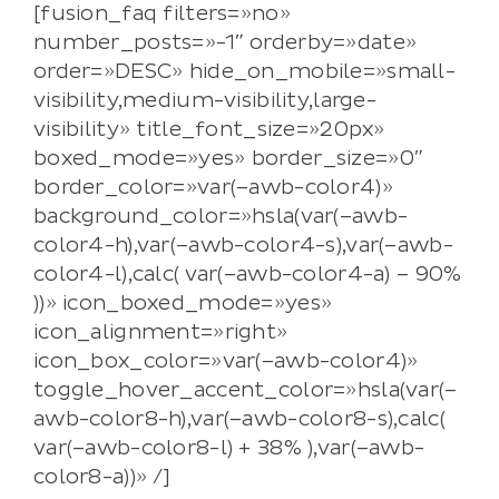
[fusion_faq filters=»no»
number_posts=»-1″ orderby=»date»
order=»DESC» hide_on_mobile=»small-
visibility,medium-visibility,large-
visibility» title_font_size=»20px»
boxed_mode=»yes» border_size=»0″
border_color=»var(–awb-color4)»
background_color=»hsla(var(–awb-
color4-h),var(–awb-color4-s),var(–awb-
color4-l),calc( var(–awb-color4-a) – 90%
))» icon_boxed_mode=»yes»
icon_alignment=»right»
icon_box_color=»var(–awb-color4)»
toggle_hover_accent_color=»hsla(var(–
awb-color8-h),var(–awb-color8-s),calc(
var(–awb-color8-l) + 38% ),var(–awb-
color8-a))» /]