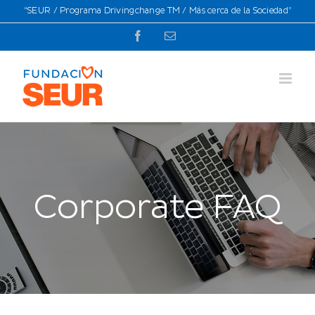
Saltar
“SEUR / Programa Drivingchange TM / Más cerca de la Sociedad”
al
Facebook
Correo
contenido
electrónico
Corporate FAQ