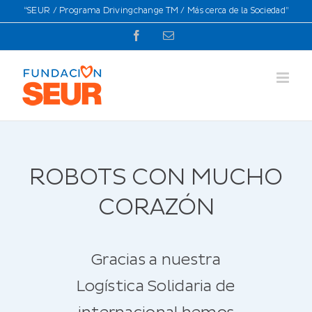
Saltar
“SEUR / Programa Drivingchange TM / Más cerca de la Sociedad”
al
Facebook
Correo
contenido
electrónico
ROBOTS CON MUCHO
CORAZÓN
Gracias a nuestra
Logística Solidaria de