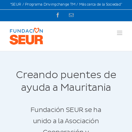
Saltar
“SEUR / Programa Drivingchange TM / Más cerca de la Sociedad”
al
Facebook
Correo
contenido
electrónico
Creando puentes de
ayuda a Mauritania
Fundación SEUR se ha
unido a la Asociación